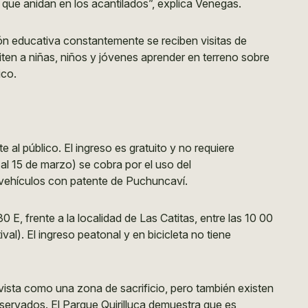
 que anidan en los acantilados”, explica Venegas.
ón educativa constantemente se reciben visitas de
iten a niñas, niños y jóvenes aprender en terreno sobre
ico.
 al público. El ingreso es gratuito y no requiere
 al 15 de marzo) se cobra por el uso del
s vehículos con patente de Puchuncaví.
0 E, frente a la localidad de Las Catitas, entre las 10 00
al). El ingreso peatonal y en bicicleta no tiene
ista como una zona de sacrificio, pero también existen
nservados. El Parque Quirilluca demuestra que es