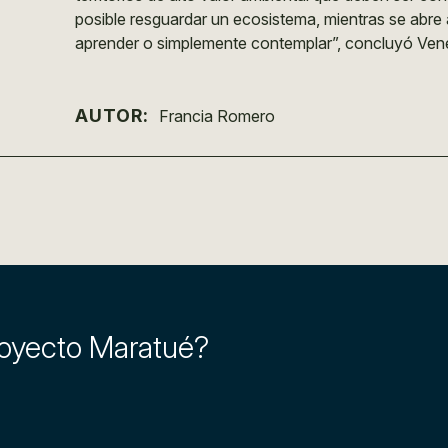
posible resguardar un ecosistema, mientras se abre 
aprender o simplemente contemplar”, concluyó Ven
AUTOR:
Francia Romero
royecto Maratué?